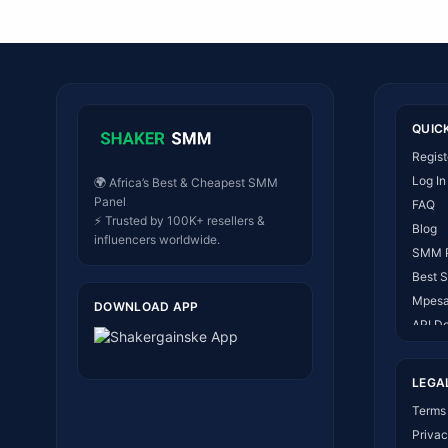
QUIC
Regist
Log In
🌍 Africa’s Best & Cheapest SMM
Panel
FAQ
⚡ Trusted by 100K+ resellers &
Blog
influencers worldwide.
SMM 
Best 
Mpesa
DOWNLOAD APP
API D
About
Conta
LEGA
How I
Terms 
Privac