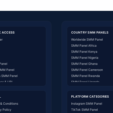
K ACCESS
COUNTRY SMM PANELS
er
Worldwide SMM Panel
SMM Panel Africa
SMM Panel Kenya
SMM Panel Nigeria
Panel
SMM Panel Ghana
SMM Panel
SMM Panel Cameroon
 SMM Panel
SMM Panel Rwanda
ocs & URL
SMM Panel Uganda
 US
SMM Panel Tanzania
ct Us
SMM Panel South Africa
L
PLATFORM CATEGORIES
t Works
SMM Panel India
& Conditions
Instagram SMM Panel
SMM Panel USA
y Policy
TikTok SMM Panel
SMM Panel DR Congo