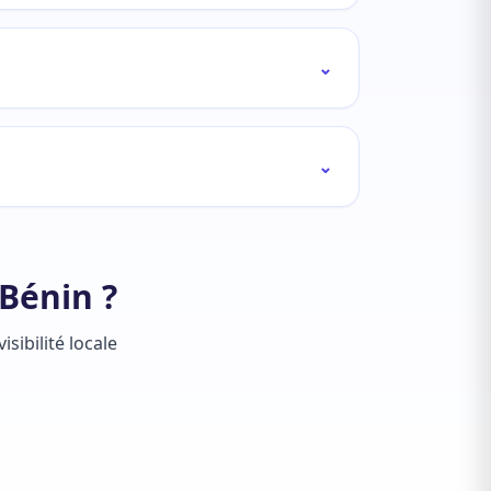
⌄
⌄
Bénin ?
sibilité locale