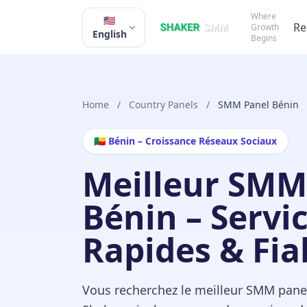
Where
🇺🇸
Re
Growth
English
Begins
Home
/
Country Panels
/
SMM Panel Bénin
🇧🇯 Bénin – Croissance Réseaux Sociaux
Meilleur SMM
Bénin – Servi
Rapides & Fia
Vous recherchez le meilleur SMM pane