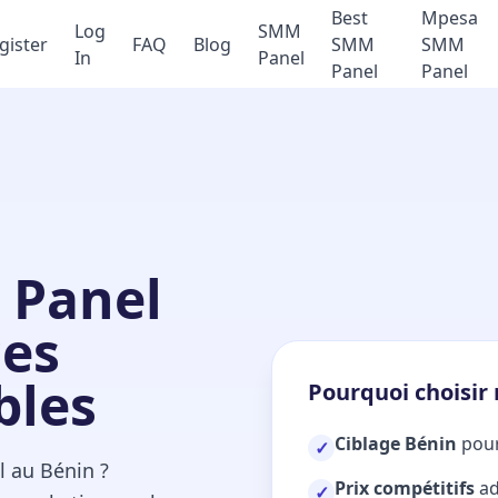
Best
Mpesa
Log
SMM
gister
FAQ
Blog
SMM
SMM
In
Panel
Panel
Panel
 Panel
ces
bles
Pourquoi choisir
Ciblage Bénin
pour
✓
l au Bénin ?
Prix compétitifs
ad
✓